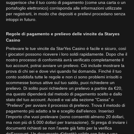
suggerisce che il tuo conto di pagamento (come una carta o un
portafoglio elettronico) corrisponda alle informazioni utilizzate
per registrarti, in modo che depositi e prelievi procedano senza
intoppi in futuro.
Regole di pagamento e prelievo delle vincite da Staryes
Casino
Prelevare le tue vincite da StarYes Casino è facile e sicuro, così
i giocatori possono ricevere i loro soldi rapidamente. Dopo che il
nostro processo di conformità avrà verificato completamente il
tuo account, potrai avviare un prelievo. Ciò include mostrare la
prova di chi sei e dove vivi quando fai domanda. Finché il tuo
conto soddisfa tutte le regole e non ci sono problemi irrisolti o
scommesse bonus attive sul tuo saldo, puoi richiedere un
prelievo. Di solito puoi richiedere un prelievo a partire da €20,
ma questo dipenderà dal metodo di pagamento scelto e dallo
stato del tuo account. Accedi e vai alla sezione "Cassa" o
"Prelievo" per avviare il processo di prelievo. Trova il metodo di
pagamento più adatto a te e sceglilo dall'elenco. Inserisci
l'importo che vuoi prelevare (sono consentiti almeno 20 dollari,
ma non più di 5.000 dollari per transazione). Si prega di inviare i
documenti richiesti se non l'avete già fatto per la verifica
dell'account. Un documento d'identità valido con foto e una