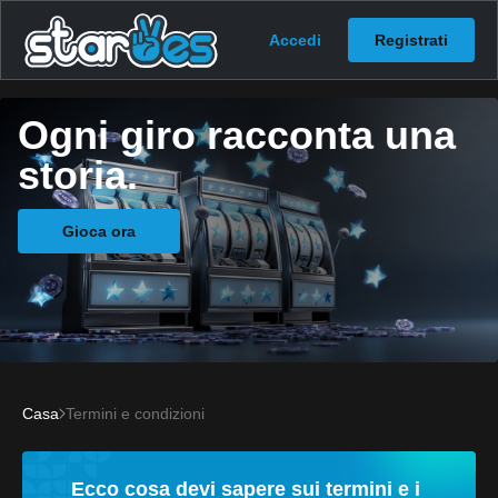
Accedi
Registrati
Ogni giro racconta una
storia.
Gioca ora
Casa
Termini e condizioni
Ecco cosa devi sapere sui termini e i