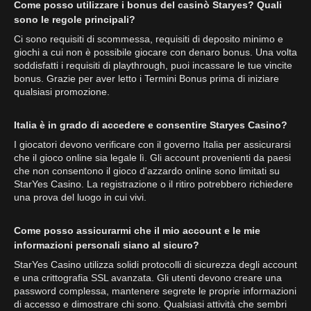
Come posso utilizzare i bonus del casinò Staryes? Quali
sono le regole principali?
Ci sono requisiti di scommessa, requisiti di deposito minimo e
giochi a cui non è possibile giocare con denaro bonus. Una volta
soddisfatti i requisiti di playthrough, puoi incassare le tue vincite
bonus. Grazie per aver letto i Termini Bonus prima di iniziare
qualsiasi promozione.
Italia è in grado di accedere e consentire Staryes Casino?
I giocatori devono verificare con il governo Italia per assicurarsi
che il gioco online sia legale lì. Gli account provenienti da paesi
che non consentono il gioco d'azzardo online sono limitati su
StarYes Casino. La registrazione o il ritiro potrebbero richiedere
una prova del luogo in cui vivi.
Come posso assicurarmi che il mio account e le mie
informazioni personali siano al sicuro?
StarYes Casino utilizza solidi protocolli di sicurezza degli account
e una crittografia SSL avanzata. Gli utenti devono creare una
password complessa, mantenere segrete le proprie informazioni
di accesso e dimostrare chi sono. Qualsiasi attività che sembri