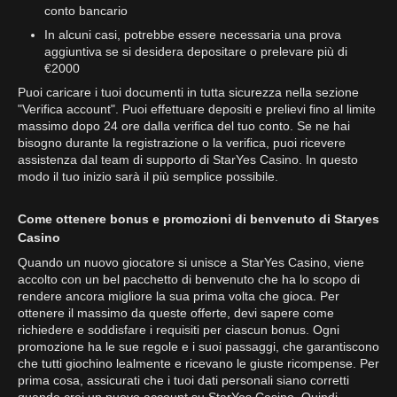
conto bancario
In alcuni casi, potrebbe essere necessaria una prova
aggiuntiva se si desidera depositare o prelevare più di
€2000
Puoi caricare i tuoi documenti in tutta sicurezza nella sezione
"Verifica account". Puoi effettuare depositi e prelievi fino al limite
massimo dopo 24 ore dalla verifica del tuo conto. Se ne hai
bisogno durante la registrazione o la verifica, puoi ricevere
assistenza dal team di supporto di StarYes Casino. In questo
modo il tuo inizio sarà il più semplice possibile.
Come ottenere bonus e promozioni di benvenuto di Staryes
Casino
Quando un nuovo giocatore si unisce a StarYes Casino, viene
accolto con un bel pacchetto di benvenuto che ha lo scopo di
rendere ancora migliore la sua prima volta che gioca. Per
ottenere il massimo da queste offerte, devi sapere come
richiedere e soddisfare i requisiti per ciascun bonus. Ogni
promozione ha le sue regole e i suoi passaggi, che garantiscono
che tutti giochino lealmente e ricevano le giuste ricompense. Per
prima cosa, assicurati che i tuoi dati personali siano corretti
quando crei un nuovo account su StarYes Casino. Quindi,