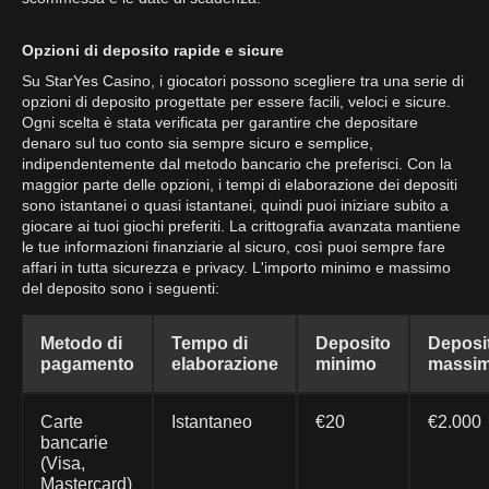
Opzioni di deposito rapide e sicure
Su StarYes Casino, i giocatori possono scegliere tra una serie di
opzioni di deposito progettate per essere facili, veloci e sicure.
Ogni scelta è stata verificata per garantire che depositare
denaro sul tuo conto sia sempre sicuro e semplice,
indipendentemente dal metodo bancario che preferisci. Con la
maggior parte delle opzioni, i tempi di elaborazione dei depositi
sono istantanei o quasi istantanei, quindi puoi iniziare subito a
giocare ai tuoi giochi preferiti. La crittografia avanzata mantiene
le tue informazioni finanziarie al sicuro, così puoi sempre fare
affari in tutta sicurezza e privacy. L'importo minimo e massimo
del deposito sono i seguenti:
Metodo di
Tempo di
Deposito
Deposi
pagamento
elaborazione
minimo
massi
Carte
Istantaneo
€20
€2.000
bancarie
(Visa,
Mastercard)