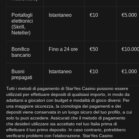
Portafogli
Istantaneo
€10
€5.000
elettronici
(Skrill,
Neteller)
Bonifico
Fino a 24 ore
€50
€10.00
bancario
Buoni
Istantaneo
€10
€1.000
prepagati
Tutti i metodi di pagamento di StarYes Casino possono essere
utilizzati per effettuare depositi di qualsiasi importo, in modo da
adattarsi a giocatori con budget e modalità di gioco diversi. Per
una maggiore sicurezza, la cronologia dei pagamenti e dei
depositi viene conservata in un luogo sicuro del tuo profilo, a cui
solo tu puoi accedere. Assicurati che il metodo di pagamento
che desideri utilizzare sia accettato nel tuo Italia prima di
effettuare il tuo primo deposito. In caso contrario, potrebbero
verificarsi problemi con l'elaborazione. StarYes Casino