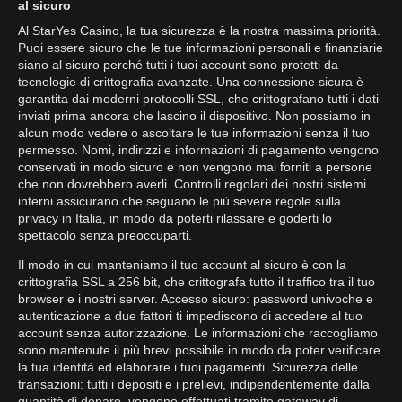
al sicuro
Al StarYes Casino, la tua sicurezza è la nostra massima priorità.
Puoi essere sicuro che le tue informazioni personali e finanziarie
siano al sicuro perché tutti i tuoi account sono protetti da
tecnologie di crittografia avanzate. Una connessione sicura è
garantita dai moderni protocolli SSL, che crittografano tutti i dati
inviati prima ancora che lascino il dispositivo. Non possiamo in
alcun modo vedere o ascoltare le tue informazioni senza il tuo
permesso. Nomi, indirizzi e informazioni di pagamento vengono
conservati in modo sicuro e non vengono mai forniti a persone
che non dovrebbero averli. Controlli regolari dei nostri sistemi
interni assicurano che seguano le più severe regole sulla
privacy in Italia, in modo da poterti rilassare e goderti lo
spettacolo senza preoccuparti.
Il modo in cui manteniamo il tuo account al sicuro è con la
crittografia SSL a 256 bit, che crittografa tutto il traffico tra il tuo
browser e i nostri server. Accesso sicuro: password univoche e
autenticazione a due fattori ti impediscono di accedere al tuo
account senza autorizzazione. Le informazioni che raccogliamo
sono mantenute il più brevi possibile in modo da poter verificare
la tua identità ed elaborare i tuoi pagamenti. Sicurezza delle
transazioni: tutti i depositi e i prelievi, indipendentemente dalla
quantità di denaro, vengono effettuati tramite gateway di