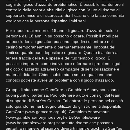
segni del gioco d'azzardo problematico. È possibile mantenere il
controllo delle proprie abitudini di gioco con l'aiuto di risorse di
supporto e misure di sicurezza. Sia il casinò che la sua comunità
vogliono che le persone rispettino limiti sani.
Per impedire ai minori di 18 anni di giocare d'azzardo, solo le
persone dai 18 anni in su possono giocare. Possibili modi per
autoescludersi: i giocatori possono impedirsi di entrare nel
casinò temporaneamente o permanentemente. Imposta dei
limiti su quanto puoi depositare e giocare. Questo ti aiuterà a
tenere traccia delle tue spese e del tuo tempo di gioco. È
possibile imparare come individuare e fermare i problemi legati
al gioco d'azzardo attraverso campagne di sensibilizzazione e
materiali didattici. Chiedi subito aiuto se tu o qualcuno che
conosci potreste avere un problema con il gioco d'azzardo.
Gruppi di aiuto come GamCare o Gamblers Anonymous sono
buoni punti di partenza. Puoi ottenere aiuto e consigli dal team
di supporto di StarYes Casino. Fai entrare le persone nel casinò
solo quando ne hai bisogno utilizzando gli strumenti disponibili.
GamCare (www.gamcare.org.uk), Gamblers Anonymous
(www.gamblersanonymous.org) e BeGambleAware
(www.begambleaware.org) sono tutte risorse che possono
aiutarti a rimanere al sicuro e divertirti mentre giochi su StarYes