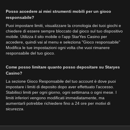
Posso accedere ai miei strumenti mobili per un gioco
responsabile?
Puoi impostare limiti, visualizzare la cronologia dei tuoi giochi e
chiedere di essere sempre bloccato dal gioco sul tuo dispositivo
mobile. Utilizza il sito mobile o l'app StarYes Casino per
accedere, quindi vai al menu e seleziona "Gioco responsabile"
Modifica le tue impostazioni ogni volta che vuoi rimanere
responsabile del tuo gioco.
Come posso limitare quanto posso depositare su Staryes
Casino?
La sezione Gioco Responsabile del tuo account è dove puoi
impostare i limiti di deposito dopo aver effettuato l'accesso.
Stabilisci limiti per ogni giorno, ogni settimana o ogni mese. I
limiti inferiori vengono modificati immediatamente, ma
aumentarli potrebbe richiedere fino a 24 ore per motivi di
sicurezza.