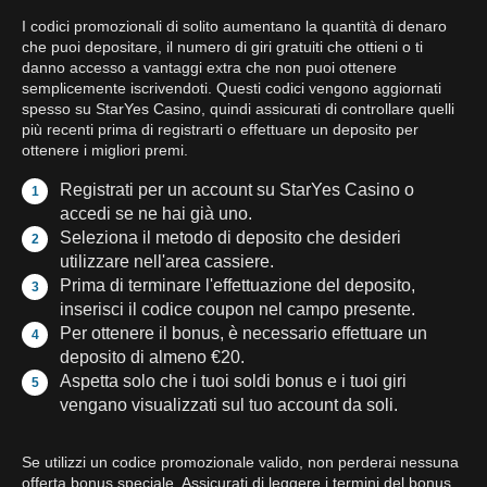
I codici promozionali di solito aumentano la quantità di denaro
che puoi depositare, il numero di giri gratuiti che ottieni o ti
danno accesso a vantaggi extra che non puoi ottenere
semplicemente iscrivendoti. Questi codici vengono aggiornati
spesso su StarYes Casino, quindi assicurati di controllare quelli
più recenti prima di registrarti o effettuare un deposito per
ottenere i migliori premi.
Registrati per un account su StarYes Casino o
accedi se ne hai già uno.
Seleziona il metodo di deposito che desideri
utilizzare nell'area cassiere.
Prima di terminare l'effettuazione del deposito,
inserisci il codice coupon nel campo presente.
Per ottenere il bonus, è necessario effettuare un
deposito di almeno €20.
Aspetta solo che i tuoi soldi bonus e i tuoi giri
vengano visualizzati sul tuo account da soli.
Se utilizzi un codice promozionale valido, non perderai nessuna
offerta bonus speciale. Assicurati di leggere i termini del bonus,