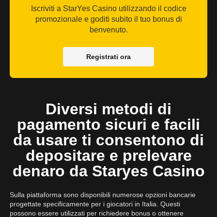
Iscriviti a StarYes Casino utilizzando il codice
promozionale e goditi subito il tuo bonus di
benvenuto.
Registrati ora
Diversi metodi di
pagamento sicuri e facili
da usare ti consentono di
depositare e prelevare
denaro da Staryes Casino
Sulla piattaforma sono disponibili numerose opzioni bancarie
progettate specificamente per i giocatori in Italia. Questi
possono essere utilizzati per richiedere bonus o ottenere