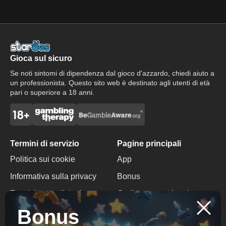
Gioca sul sicuro
Se noti sintomi di dipendenza dal gioco d'azzardo, chiedi aiuto a
un professionista. Questo sito web è destinato agli utenti di età
pari o superiore a 18 anni.
Termini di servizio
Pagine principali
Politica sui cookie
App
Informativa sulla privacy
Bonus
Termini e condizioni
Codice promozionale
Bonus
Gioco responsabile
Bonus senza deposito