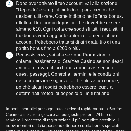
Dopo aver attivato il tuo account, vai alla sezione
"Deposito" e scegli il metodo di pagamento che
desideri utilizzare. Come indicato nell'offerta bonus,
effettua il tuo primo deposito, che dovrebbe essere
almeno €10. Ogni volta che soddisfi tutti i requisiti, il
tuo bonus verrà aggiunto automaticamente al tuo
account. Potrebbero trattarsi di giri gratuiti o di una
partita bonus fino a €200 o più.
Per assistenza, vai alla sezione Promozioni o
chiama l'assistenza di StarYes Casino se non riesci
ancora a trovare il tuo bonus dopo aver seguito
questi passaggi. Controlla i termini e le condizioni
della promozione ogni volta che utilizzi un codice,
poiché alcuni codici potrebbero essere legati a
determinati metodi di deposito o limiti italiano.
In pochi semplici passaggi puoi iscriverti rapidamente a StarYes
Casino e iniziare a giocare ai tuoi giochi preferiti. Al fine di
rendere il processo di registrazione il più semplice possibile, i
nuovi membri di Italia possono ottenere subito bonus speciali.