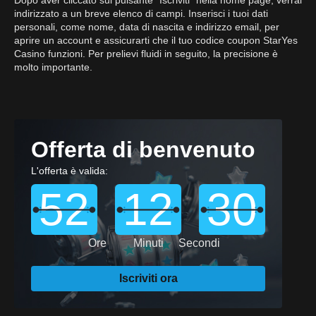
Dopo aver cliccato sul pulsante "Iscriviti" nella home page, verrai
indirizzato a un breve elenco di campi. Inserisci i tuoi dati
personali, come nome, data di nascita e indirizzo email, per
aprire un account e assicurarti che il tuo codice coupon StarYes
Casino funzioni. Per prelievi fluidi in seguito, la precisione è
molto importante.
Offerta di benvenuto
L'offerta è valida:
52
12
29
Ore
Minuti
Secondi
Iscriviti ora