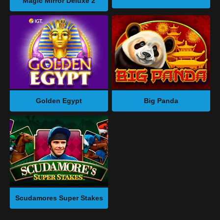
Magic Mirror Deluxe 2
Golden Egypt
Big Panda
Scudamores Super Stakes