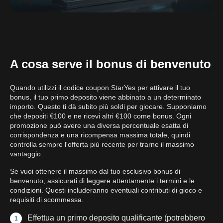
A cosa serve il bonus di benvenuto
Quando utilizzi il codice coupon StarYes per attivare il tuo
bonus, il tuo primo deposito viene abbinato a un determinato
importo. Questo ti dà subito più soldi per giocare. Supponiamo
che depositi €100 e ne ricevi altri €100 come bonus. Ogni
promozione può avere una diversa percentuale esatta di
corrispondenza e una ricompensa massima totale, quindi
controlla sempre l'offerta più recente per trarne il massimo
vantaggio.
Se vuoi ottenere il massimo dal tuo esclusivo bonus di
benvenuto, assicurati di leggere attentamente i termini e le
condizioni. Questi includeranno eventuali contributi di gioco e
requisiti di scommessa.
Effettua un primo deposito qualificante (potrebbero