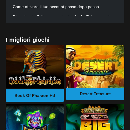
Come attivare il tuo account passo dopo passo
Diversi metodi di pagamento sicuri e facili da usare ti
consentono di depositare e prelevare denaro da
Staryes Casino
Opzioni di pagamento
I migliori giochi
Tempi e limiti di elaborazione dei prelievi
Quando giochi al casinò Staryes sul tuo telefono o
tablet, puoi ottenere bonus speciali che lo rendono
ancora più divertente
Caratteristiche importanti dei dispositivi mobili
Codice promozionale per Staryes Casino
Desert Treasure
Book Of Pharaon Hd