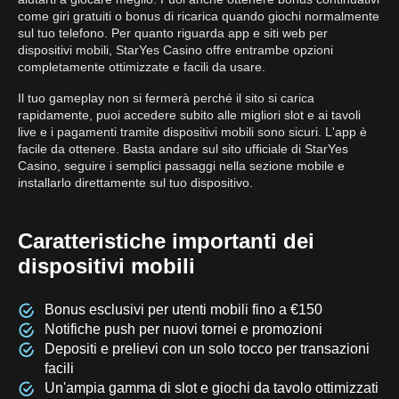
come giri gratuiti o bonus di ricarica quando giochi normalmente
sul tuo telefono. Per quanto riguarda app e siti web per
dispositivi mobili, StarYes Casino offre entrambe opzioni
completamente ottimizzate e facili da usare.
Il tuo gameplay non si fermerà perché il sito si carica
rapidamente, puoi accedere subito alle migliori slot e ai tavoli
live e i pagamenti tramite dispositivi mobili sono sicuri. L'app è
facile da ottenere. Basta andare sul sito ufficiale di StarYes
Casino, seguire i semplici passaggi nella sezione mobile e
installarlo direttamente sul tuo dispositivo.
Caratteristiche importanti dei
dispositivi mobili
Bonus esclusivi per utenti mobili fino a €150
Notifiche push per nuovi tornei e promozioni
Depositi e prelievi con un solo tocco per transazioni
facili
Un'ampia gamma di slot e giochi da tavolo ottimizzati