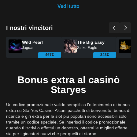
Vedi tutto
I nostri vincitori
Wild Pearl
The Big Easy
Le
Jaguar
Strike Eagle
De
467€
343€
Bonus extra al casinò
Staryes
Un codice promozionale valido semplifica l'ottenimento di bonus
extra su StarYes Casino. Alcuni pacchetti di benvenuto, bonus di
ricarica e giri extra per le slot più popolari sono accessibili solo
tramite un codice speciale. Se inserisci il codice promozionale
quando ti iscrivi o effettui un deposito, otterrai le migliori offerte
sia per i giocatori nuovi che per quelli di ritorno.