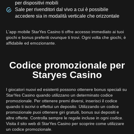
per dispositivi mobili
Sale per rivenditori dal vivo a cui è possibile
accedere sia in modalità verticale che orizzontale
L'app mobile StarYes Casino ti offre accesso immediato ai tuoi
giochi e bonus preferiti ovunque ti trovi. Ogni volta che giochi, è
affidabile ed emozionante.
Codice promozionale per
Staryes Casino
I giocatori nuovi ed esistenti possono ottenere bonus speciali su
StarYes Casino quando utilizzano un determinato codice
promozionale. Per ottenere premi diversi, inserisci il codice
quando ti iscrivi o effettui un deposito. Utilizzando un codice
promozionale puoi ottenere giri gratuiti, bonus sui depositi e
altre offerte. Controlla sempre le regole incluse in ogni codice.
Visita il sito web di StarYes Casino per scoprire come utilizzare
un codice promozionale.