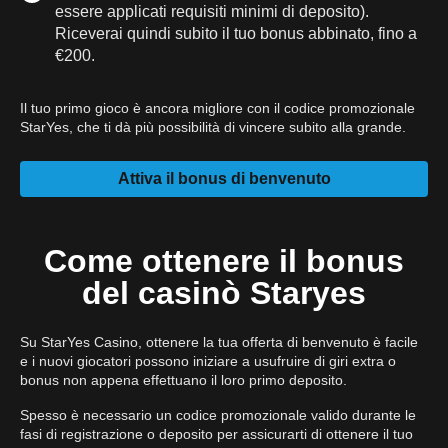
essere applicati requisiti minimi di deposito).
Riceverai quindi subito il tuo bonus abbinato, fino a
€200.
Il tuo primo gioco è ancora migliore con il codice promozionale
StarYes, che ti dà più possibilità di vincere subito alla grande.
Attiva il bonus di benvenuto
Come ottenere il bonus
del casinò Staryes
Su StarYes Casino, ottenere la tua offerta di benvenuto è facile
e i nuovi giocatori possono iniziare a usufruire di giri extra o
bonus non appena effettuano il loro primo deposito.
Spesso è necessario un codice promozionale valido durante le
fasi di registrazione o deposito per assicurarti di ottenere il tuo