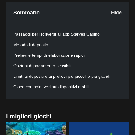
Sommario
Hide
Passaggi per iscriversi all'app Staryes Casino
Metodi di deposito
Prelievi e tempi di elaborazione rapidi
Opzioni di pagamento flessibili
Limiti ai depositi e ai prelievi più piccoli e più grandi
Gioca con soldi veri sui dispositivi mobili
Semplici passaggi per iniziare a giocare con soldi veri
Gioco sicuro con crittografia avanzata
I migliori giochi
Piattaforma di casinò autorizzata e regolamentata
Canali di assistenza clienti 24 ore su 24, 7 giorni su 7