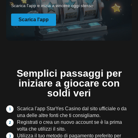
Scarica l'app e inizia a vincere oggi stesso
Scarica l'app
Semplici passaggi per
iniziare a giocare con
soldi veri
Scarica l'app StarYes Casino dal sito ufficiale o da
una delle altre fonti che ti consigliamo.
Registrati o crea un nuovo account se è la prima
volta che utilizzi il sito.
Utilizza il tuo metodo di pagamento preferito per