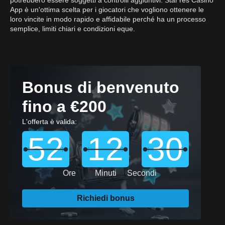
App è un'ottima scelta per i giocatori che vogliono ottenere le
loro vincite in modo rapido e affidabile perché ha un processo
semplice, limiti chiari e condizioni eque.
Bonus di benvenuto
fino a €200
L'offerta è valida:
52
12
28
Ore
Minuti
Secondi
Richiedi bonus