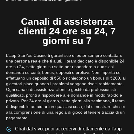
Canali di assistenza
clienti 24 ore su 24, 7
giorni su 7
L'app StarYes Casino ti garantisce di poter sempre contattare
una persona reale che ti aiuti. Il team dedicato è disponibile 24
ore su 24, sette giorni su sette per rispondere a qualsiasi
domanda su conti, bonus, depositi o prelievi. Non importa se
effettuano un deposito di €50 o richiedono un bonus di €200, ai
giocatori piace quando i problemi vengono risolti rapidamente.
Ogni canale di assistenza clienti è gestito da professionisti
qualificati, pronti a rispondere alle domande in modo rapido e
privato. Per 24 ore al giorno, sette giorni alla settimana, il team
è disponibile ad aiutarti in qualsiasi cosa, dal dimostrare chi sei
alla comprensione di una regola di gioco al tenere traccia di un
pagamento.
Chat dal vivo: puoi accedervi direttamente dall'app