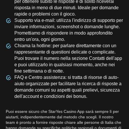
per ottenere subito le risposte e di solito riceverai
risposta in meno di due minuti. Ideale per domande
rapide o problemi con il gioco.
Supporto via e-mail: utilizza l'indirizzo di supporto per
inviare informazioni, screenshot o domande lunghe.
Promettiamo di rispondere in modo approfondito
entro un'ora, ogni giorno.
Chiama la hotline: per parlare direttamente con un
rappresentante di questioni delicate o complicate.
Puoi trovare il numero nella sezione Contatti dell'app
e puoi utilizzarlo in qualsiasi momento, anche nei
fine settimana o di notte.
FAQ e Centro assistenza: si tratta di risorse di auto-
aiuto organizzate per facilitare la ricerca di risposte a
domande comuni su aspetti quali prelievi, sicurezza
dell'account e condizioni dei bonus.
Puoi essere sicuro che StarYes Casino App sarà sempre lì per
aiutarti, indipendentemente dal metodo che scegli. Il nostro
team è pronto a fornire risposte chiare alle persone di Italia che
hanno domande su specifiche politiche regionali o documenti di