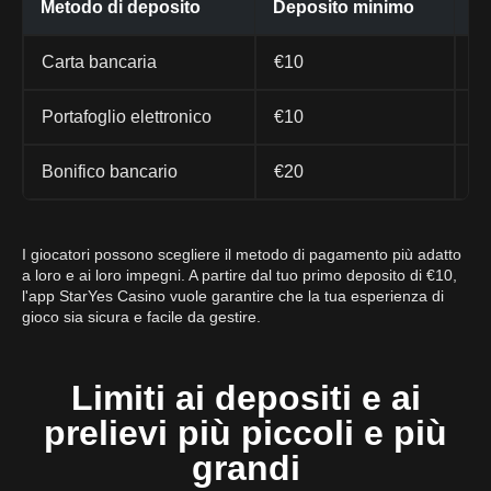
Metodo di deposito
Deposito minimo
Pr
Carta bancaria
€10
€
Portafoglio elettronico
€10
€
Bonifico bancario
€20
€
I giocatori possono scegliere il metodo di pagamento più adatto
a loro e ai loro impegni. A partire dal tuo primo deposito di €10,
l'app StarYes Casino vuole garantire che la tua esperienza di
gioco sia sicura e facile da gestire.
Limiti ai depositi e ai
prelievi più piccoli e più
grandi