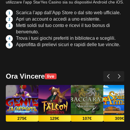
utilizzare l'app StarYes Casino sia su dispositivi Android che iOS.
Scarica l'app dall'App Store o dal sito web ufficiale.
Apri un account o accedi a uno esistente.
Metti soldi sul tuo conto e ricevi il tuo bonus di
benvenuto.
Trova i tuoi giochi preferiti in biblioteca e sceglili.
Approfitta di prelievi sicuri e rapidi delle tue vincite.
Ora Vincere
275€
129€
107€
309€