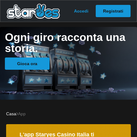
Accedi
Registrati
Ogni giro racconta una
storia.
Gioca ora
Casa
App
L'app Staryes Casino Italia ti