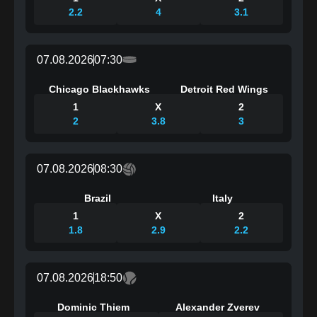
2.2
4
3.1
07.08.2026
07:30
Chicago Blackhawks
Detroit Red Wings
1
X
2
2
3.8
3
07.08.2026
08:30
Brazil
Italy
1
X
2
1.8
2.9
2.2
07.08.2026
18:50
Dominic Thiem
Alexander Zverev