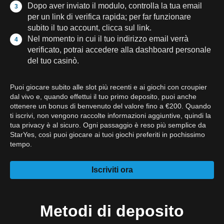
Dopo aver inviato il modulo, controlla la tua email
per un link di verifica rapida; per far funzionare
subito il tuo account, clicca sul link.
Nel momento in cui il tuo indirizzo email verrà
verificato, potrai accedere alla dashboard personale
del tuo casinò.
Puoi giocare subito alle slot più recenti e ai giochi con croupier
dal vivo e, quando effettui il tuo primo deposito, puoi anche
ottenere un bonus di benvenuto del valore fino a €200. Quando
ti iscrivi, non vengono raccolte informazioni aggiuntive, quindi la
tua privacy è al sicuro. Ogni passaggio è reso più semplice da
StarYes, così puoi giocare ai tuoi giochi preferiti in pochissimo
tempo.
Iscriviti ora
Metodi di deposito